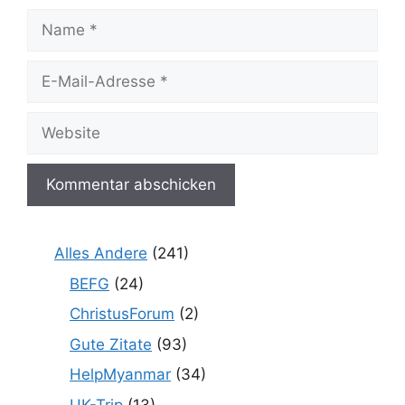
Name
E-
Mail-
Adresse
Website
Alles Andere
(241)
BEFG
(24)
ChristusForum
(2)
Gute Zitate
(93)
HelpMyanmar
(34)
UK-Trip
(13)