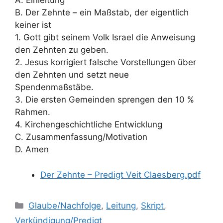
A. Einleitung
B. Der Zehnte – ein Maßstab, der eigentlich
keiner ist
1. Gott gibt seinem Volk Israel die Anweisung
den Zehnten zu geben.
2. Jesus korrigiert falsche Vorstellungen über
den Zehnten und setzt neue
Spendenmaßstäbe.
3. Die ersten Gemeinden sprengen den 10 %
Rahmen.
4. Kirchengeschichtliche Entwicklung
C. Zusammenfassung/Motivation
D. Amen
Der Zehnte – Predigt Veit Claesberg.pdf
Kategorien
Glaube/Nachfolge
,
Leitung
,
Skript
,
Verkündigung/Predigt