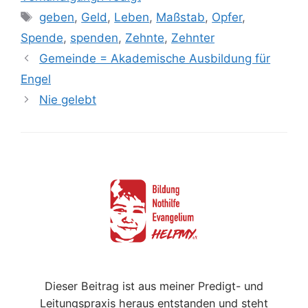
Schlagwörter
geben
,
Geld
,
Leben
,
Maßstab
,
Opfer
,
Spende
,
spenden
,
Zehnte
,
Zehnter
Gemeinde = Akademische Ausbildung für
Engel
Nie gelebt
Dieser Beitrag ist aus meiner Predigt- und
Leitungspraxis heraus entstanden und steht