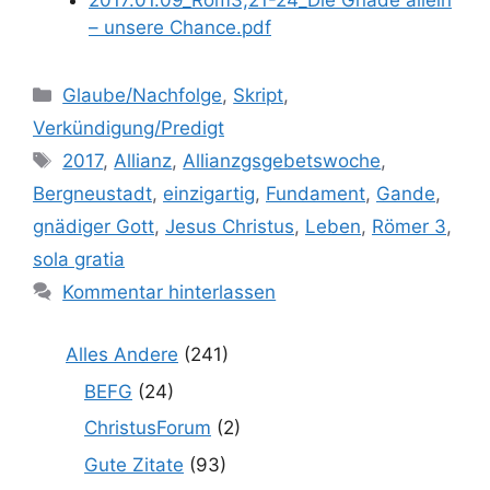
2017.01.09_Röm3,21-24_Die Gnade allein
– unsere Chance.pdf
Kategorien
Glaube/Nachfolge
,
Skript
,
Verkündigung/Predigt
Schlagwörter
2017
,
Allianz
,
Allianzgsgebetswoche
,
Bergneustadt
,
einzigartig
,
Fundament
,
Gande
,
gnädiger Gott
,
Jesus Christus
,
Leben
,
Römer 3
,
sola gratia
Kommentar hinterlassen
Alles Andere
(241)
BEFG
(24)
ChristusForum
(2)
Gute Zitate
(93)