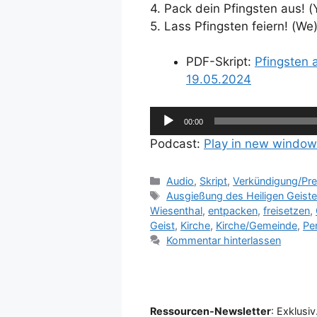
4. Pack dein Pfingsten aus! (
5. Lass Pfingsten feiern! (We
PDF-Skript:
Pfingsten 
19.05.2024
Audio-
00:00
Player
Podcast:
Play in new window
Kategorien
Audio
,
Skript
,
Verkündigung/Pre
Schlagwörter
Ausgießung des Heiligen Geist
Wiesenthal
,
entpacken
,
freisetzen
,
Geist
,
Kirche
,
Kirche/Gemeinde
,
Pe
Kommentar hinterlassen
Ressourcen-Newsletter
: Exklusiv