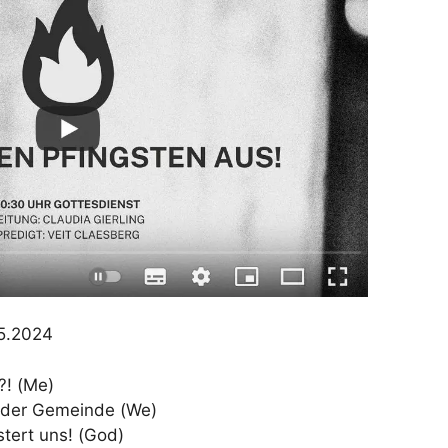
05.2024
t?! (Me)
g der Gemeinde (We)
stert uns! (God)