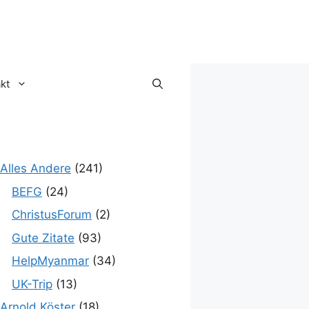
kt
Alles Andere
(241)
BEFG
(24)
ChristusForum
(2)
Gute Zitate
(93)
HelpMyanmar
(34)
UK-Trip
(13)
Arnold Köster
(18)