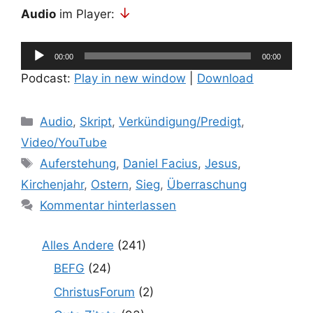
↓
Audio
im Player:
Audio-
00:00
00:00
Player
Podcast:
Play in new window
|
Download
Kategorien
Audio
,
Skript
,
Verkündigung/Predigt
,
Video/YouTube
Schlagwörter
Auferstehung
,
Daniel Facius
,
Jesus
,
Kirchenjahr
,
Ostern
,
Sieg
,
Überraschung
Kommentar hinterlassen
Alles Andere
(241)
BEFG
(24)
ChristusForum
(2)