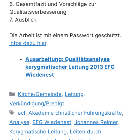
6. Gesamtfazit und Vorschläge zur
Qualitätsverbesserung
7. Ausblick
Die Arbeit ist mit einem Passwort geschützt.
Infos dazu hier
.
Ausarbeitung: Qualitätsanalyse
kerygmatischer Leitung 2013 EFG
Wiedenest
Kategorien
Kirche/Gemeinde
,
Leitung
,
Verkündigung/Predigt
Schlagwörter
acf
,
Akademie christlicher Führungskräfte
,
Analyse
,
EFG Wiedenest
,
Johannes Reimer
,
Kerygmatische Leitung
,
Leiten durch