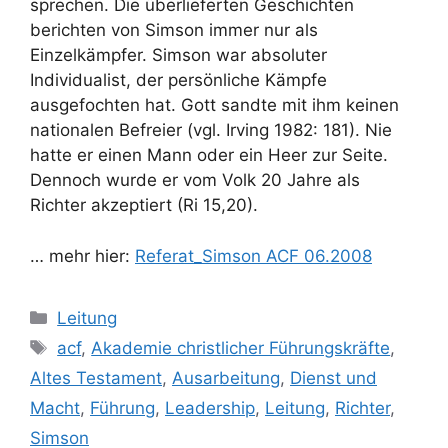
sprechen. Die überlieferten Geschichten
berichten von Simson immer nur als
Einzelkämpfer. Simson war absoluter
Individualist, der persönliche Kämpfe
ausgefochten hat. Gott sandte mit ihm keinen
nationalen Befreier (vgl. Irving 1982: 181). Nie
hatte er einen Mann oder ein Heer zur Seite.
Dennoch wurde er vom Volk 20 Jahre als
Richter akzeptiert (Ri 15,20).
… mehr hier:
Referat_Simson ACF 06.2008
Kategorien
Leitung
Schlagwörter
acf
,
Akademie christlicher Führungskräfte
,
Altes Testament
,
Ausarbeitung
,
Dienst und
Macht
,
Führung
,
Leadership
,
Leitung
,
Richter
,
Simson