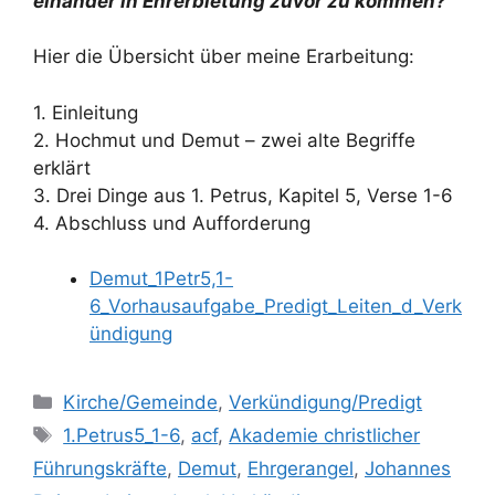
einander in Ehrerbietung zuvor zu kommen?
Hier die Übersicht über meine Erarbeitung:
1. Einleitung
2. Hochmut und Demut – zwei alte Begriffe
erklärt
3. Drei Dinge aus 1. Petrus, Kapitel 5, Verse 1-6
4. Abschluss und Aufforderung
Demut_1Petr5,1-
6_Vorhausaufgabe_Predigt_Leiten_d_Verk
ündigung
Kategorien
Kirche/Gemeinde
,
Verkündigung/Predigt
Schlagwörter
1.Petrus5_1-6
,
acf
,
Akademie christlicher
Führungskräfte
,
Demut
,
Ehrgerangel
,
Johannes