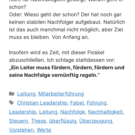
schon?
Oder: Wieso geht der schon? Der hat noch gar
keinen stabilen Nachfolger aufgebaut. Natürlich
ist das auch manchmal nicht möglich, aber Ziel
muss es bleiben. Von Anfang an.
Insofern wird es Zeit, mit dieser Floskel
abzuschließen. Ich schlage stattdessen vor:
„Ein Leiter muss fördern, fördern, fördern und
seine Nachfolge vernünftig regeln.“
Kategorien
Leitung
,
Mitarbeiterführung
Schlagwörter
Christian Leadership
,
Fabel
,
Führung
,
Leadership
,
Leitung
,
Nachfolge
,
Nachhaltigkeit
,
Steuern
,
These
,
überflüssig
,
Überzeugung
,
Vorstehen
,
Werte