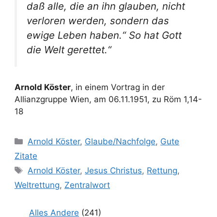
daß alle, die an ihn glauben, nicht
verloren werden, sondern das
ewige Leben haben.“ So hat Gott
die Welt gerettet.“
Arnold Köster
, in einem Vortrag in der
Allianzgruppe Wien, am 06.11.1951, zu Röm 1,14-
18
Kategorien
Arnold Köster
,
Glaube/Nachfolge
,
Gute
Zitate
Schlagwörter
Arnold Köster
,
Jesus Christus
,
Rettung
,
Weltrettung
,
Zentralwort
Alles Andere
(241)