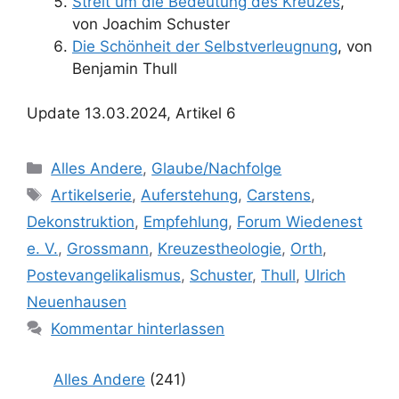
Streit um die Bedeutung des Kreuzes
,
von Joachim Schuster
Die Schönheit der Selbstverleugnung
, von
Benjamin Thull
Update 13.03.2024, Artikel 6
Kategorien
Alles Andere
,
Glaube/Nachfolge
Schlagwörter
Artikelserie
,
Auferstehung
,
Carstens
,
Dekonstruktion
,
Empfehlung
,
Forum Wiedenest
e. V.
,
Grossmann
,
Kreuzestheologie
,
Orth
,
Postevangelikalismus
,
Schuster
,
Thull
,
Ulrich
Neuenhausen
Kommentar hinterlassen
Alles Andere
(241)