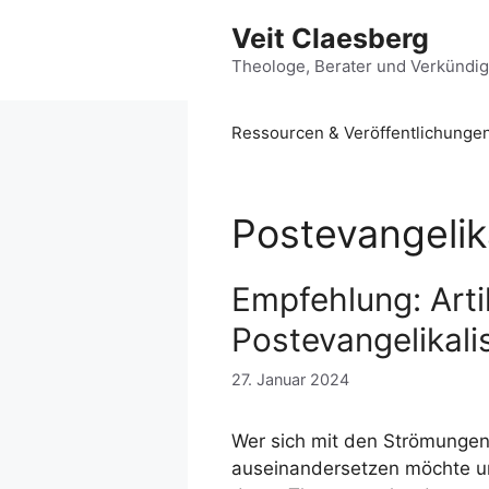
Zum
Veit Claesberg
Inhalt
springen
Theologe, Berater und Verkündi
Ressourcen & Veröffentlichunge
Postevangelik
Empfehlung: Arti
Postevangelikal
27. Januar 2024
Wer sich mit den Strömungen
auseinandersetzen möchte 