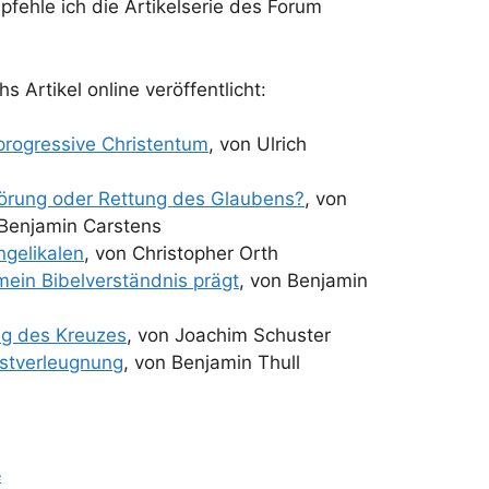
ehle ich die Artikelserie des Forum
s Artikel online veröffentlicht:
rogressive Christentum
, von Ulrich
törung oder Rettung des Glaubens?
, von
Benjamin Carstens
ngelikalen
, von Christopher Orth
mein Bibelverständnis prägt
, von Benjamin
ng des Kreuzes
, von Joachim Schuster
bstverleugnung
, von Benjamin Thull
e