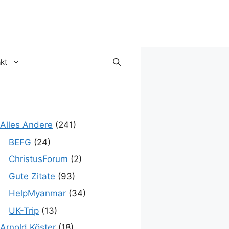
kt
Alles Andere
(241)
BEFG
(24)
ChristusForum
(2)
Gute Zitate
(93)
HelpMyanmar
(34)
UK-Trip
(13)
Arnold Köster
(18)