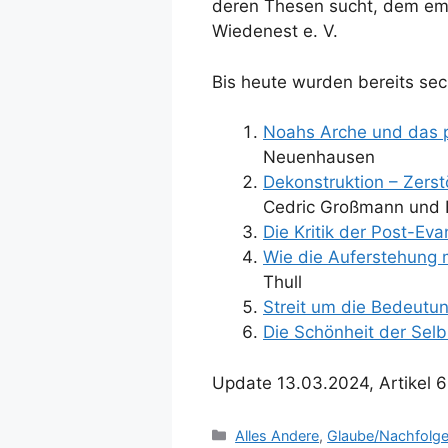
deren Thesen sucht, dem empf
Wiedenest e. V.
Bis heute wurden bereits sech
Noahs Arche und das p
Neuenhausen
Dekonstruktion – Zers
Cedric Großmann und 
Die Kritik der Post-Eva
Wie die Auferstehung 
Thull
Streit um die Bedeutu
Die Schönheit der Sel
Update 13.03.2024, Artikel 6
Kategorien
Alles Andere
,
Glaube/Nachfolg