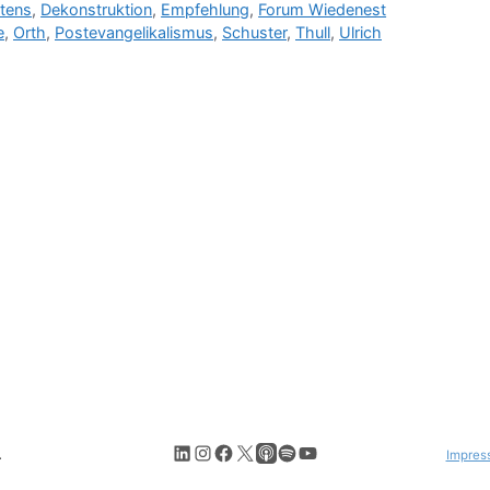
tens
,
Dekonstruktion
,
Empfehlung
,
Forum Wiedenest
e
,
Orth
,
Postevangelikalismus
,
Schuster
,
Thull
,
Ulrich
LinkedIn
Instagram
Facebook
X
Apple Podcasts
Spotify
YouTube
.
Impres