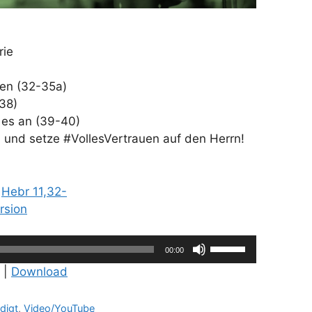
rie
en (32-35a)
38)
es an (39-40)
n und setze #VollesVertrauen auf den Herrn!
:
Hebr 11,32-
rsion
Pfeiltasten
00:00
Hoch/Runter
|
Download
benutzen,
um
digt
,
Video/YouTube