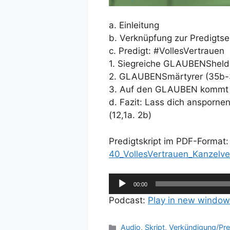
a. Einleitung
b. Verknüpfung zur Predigtse
c. Predigt: #VollesVertrauen
1. Siegreiche GLAUBENSheld
2. GLAUBENSmärtyrer (35b-
3. Auf den GLAUBEN kommt 
d. Fazit: Lass dich ansporne
(12,1a. 2b)
Predigtskript im PDF-Format
40_VollesVertrauen_Kanzelve
Audio-
00:00
Player
Podcast:
Play in new window
Kategorien
Audio
,
Skript
,
Verkündigung/Pre