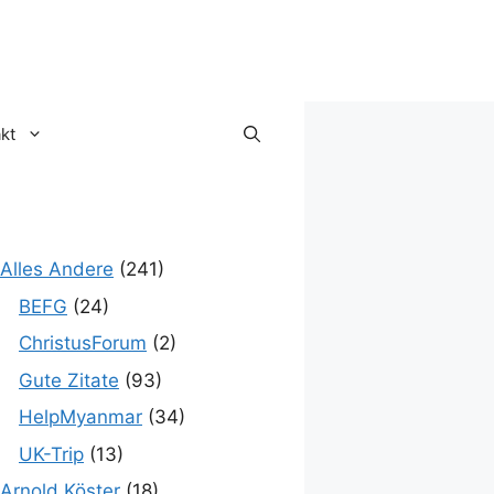
kt
Alles Andere
(241)
BEFG
(24)
ChristusForum
(2)
Gute Zitate
(93)
HelpMyanmar
(34)
UK-Trip
(13)
Arnold Köster
(18)