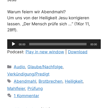
Warum feiern wir Abendmahl?
Um uns von der Heiligkeit Jesu korrigieren
lassen. „Der Mensch prüfe sich …“ (1Kor 11,
28ff).
Audio-
00:00
00:00
Player
Podcast:
Play in new window
|
Download
Kategorien
Audio
,
Glaube/Nachfolge
,
Verkündigung/Predigt
Schlagwörter
Abendmahl
,
Brotbrechen
,
Heiligkeit
,
Mahlfeier
,
Prüfung
1 Kommentar