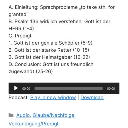
A. Einleitung: Sprachprobleme „to take sth. for
granted“
B. Psalm 136 wirklich verstehen: Gott ist der
HERR (1-4)
C. Predigt
1. Gott ist der geniale Schöpfer (5-9)
2. Gott ist der starke Retter (10-15)
3. Gott ist der Heimatgeber (16-22)
D. Conclusion: Gott ist uns freundlich
zugewandt (25-26)
Audio-
00:00
00:00
Player
Podcast:
Play in new window
|
Download
Kategorien
Audio
,
Glaube/Nachfolge
,
Verkündigung/Predigt