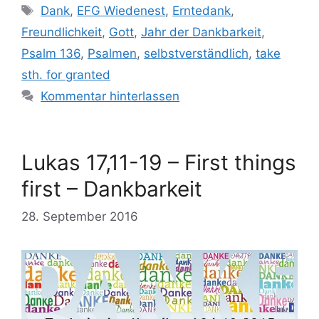
Schlagwörter
Dank
,
EFG Wiedenest
,
Erntedank
,
Freundlichkeit
,
Gott
,
Jahr der Dankbarkeit
,
Psalm 136
,
Psalmen
,
selbstverständlich
,
take
sth. for granted
Kommentar hinterlassen
Lukas 17,11-19 – First things
first – Dankbarkeit
28. September 2016