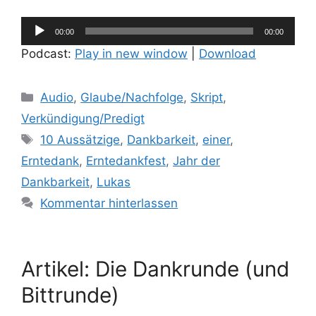
Audio-
00:00
00:00
Player
Podcast:
Play in new window
|
Download
Kategorien
Audio
,
Glaube/Nachfolge
,
Skript
,
Verkündigung/Predigt
Schlagwörter
10 Aussätzige
,
Dankbarkeit
,
einer
,
Erntedank
,
Erntedankfest
,
Jahr der
Dankbarkeit
,
Lukas
Kommentar hinterlassen
Artikel: Die Dankrunde (und
Bittrunde)