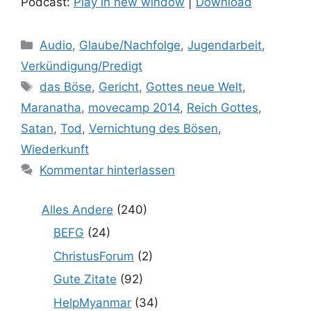
Podcast:
Play in new window
|
Download
Kategorien
Audio
,
Glaube/Nachfolge
,
Jugendarbeit
,
Verkündigung/Predigt
Schlagwörter
das Böse
,
Gericht
,
Gottes neue Welt
,
Maranatha
,
movecamp 2014
,
Reich Gottes
,
Satan
,
Tod
,
Vernichtung des Bösen
,
Wiederkunft
Kommentar hinterlassen
Alles Andere
(240)
BEFG
(24)
ChristusForum
(2)
Gute Zitate
(92)
HelpMyanmar
(34)