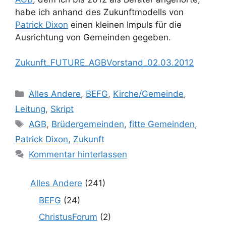
habe ich anhand des Zukunftmodells von
Patrick Dixon
einen kleinen Impuls für die
Ausrichtung von Gemeinden gegeben.
Zukunft_FUTURE_AGBVorstand_02.03.2012
Kategorien
Alles Andere
,
BEFG
,
Kirche/Gemeinde
,
Leitung
,
Skript
Schlagwörter
AGB
,
Brüdergemeinden
,
fitte Gemeinden
,
Patrick Dixon
,
Zukunft
Kommentar hinterlassen
Alles Andere
(241)
BEFG
(24)
ChristusForum
(2)