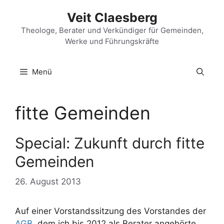
Zum
Veit Claesberg
Inhalt
springen
Theologe, Berater und Verkündiger für Gemeinden,
Werke und Führungskräfte
Menü
fitte Gemeinden
Special: Zukunft durch fitte
Gemeinden
26. August 2013
Auf einer Vorstandssitzung des Vorstandes der
AGB
, dem ich bis 2012 als Berater angehörte,