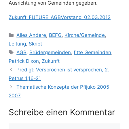
Ausrichtung von Gemeinden gegeben.
Zukunft_FUTURE_AGBVorstand_02.03.2012
Kategorien
Alles Andere
,
BEFG
,
Kirche/Gemeinde
,
Leitung
,
Skript
Schlagwörter
AGB
,
Brüdergemeinden
,
fitte Gemeinden
,
Patrick Dixon
,
Zukunft
Predigt: Versprochen ist versprochen, 2.
Petrus 1,16-21
Thematische Konzepte der Pfijuko 2005-
2007
Schreibe einen Kommentar
Kommentar