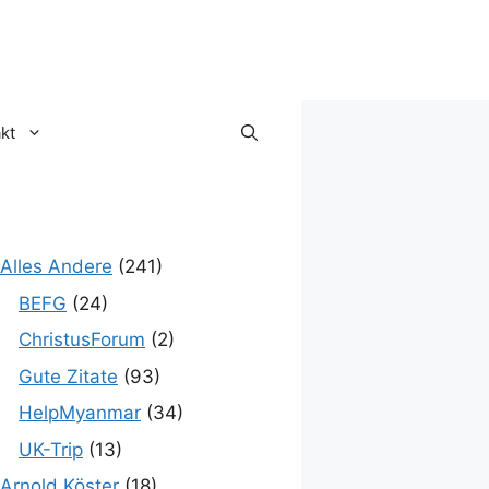
kt
Alles Andere
(241)
BEFG
(24)
ChristusForum
(2)
Gute Zitate
(93)
HelpMyanmar
(34)
UK-Trip
(13)
Arnold Köster
(18)