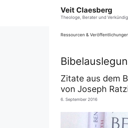
Zum
Veit Claesberg
Inhalt
springen
Theologe, Berater und Verkündi
Ressourcen & Veröffentlichunge
Bibelauslegu
Zitate aus dem B
von Joseph Ratz
6. September 2016