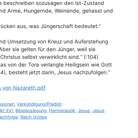
sie beschreiben sozusagen den Ist-Zustand
sind Arme, Hungernde, Weinende, gehasst und
rücken aus, was Jüngerschaft bedeutet.“
sind Umsetzung von Kreuz und Auferstehung
Aber sie gelten für den Jünger, weil sie
n Christus selbst verwirklicht sind.“ (:104)
as von der Tora verlangte Heiligsein wie Gott
,44), besteht jetzt darin, Jesus nachzufolgen.“
s von Nazareth.pdf
nsionen
,
Verkündigung/Predigt
kt XVI
,
Bibelauslegung
,
Hermeneutik
,
Jesus
,
Jesus
achfolge
,
Reich Gottes