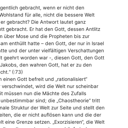
gentlich gebracht, wenn er nicht den
Wohlstand für alle, nicht die bessere Welt
er gebracht? Die Antwort lautet ganz
ott gebracht. Er hat den Gott, dessen Antlitz
m über Mose und die Propheten bis zur
sam enthüllt hatte – den Gott, der nur in Israel
atte und der unter vielfältigen Verschattungen
elt geehrt worden war -, diesen Gott, den Gott
Jakobs, den wahren Gott, hat er zu den
ht.“ (:73)
einen Gott befreit und „rationalisiert“
r verschwindet, wird die Welt nur scheinbar
keit müssen nun die Mächte des Zufalls
unbestimmbar sind; die „Chaostheorie“ tritt
onale Struktur der Welt zur Seite und stellt den
ten, die er nicht auflösen kann und die der
lt eine Grenze setzen. „Exorzisieren“, die Welt