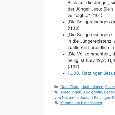
Blick auf die Jünger; 
der Jünger Jesu: Sie 
verfolgt …“ (:101)
„Die Seligpreisungen d
(:103)
„Die Seligpreisungen 
in die Jüngerexistenz. 
zuallererst urbildlich i
„Die Vollkommenheit, d
heilig ist (Lev 19,2; 11
(:137)
16.08._Ratzinger_Jesu
Kategorien
Gute Zitate
,
Illustrationen
,
Reze
Schlagwörter
Anregungen
,
Apologetik
,
Bendei
von Nazareth
,
Joseph Ratzinger
,
N
Kommentar hinterlassen