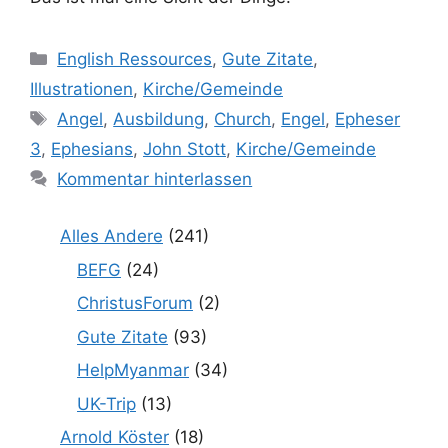
Kategorien
English Ressources
,
Gute Zitate
,
Illustrationen
,
Kirche/Gemeinde
Schlagwörter
Angel
,
Ausbildung
,
Church
,
Engel
,
Epheser
3
,
Ephesians
,
John Stott
,
Kirche/Gemeinde
Kommentar hinterlassen
Alles Andere
(241)
BEFG
(24)
ChristusForum
(2)
Gute Zitate
(93)
HelpMyanmar
(34)
UK-Trip
(13)
Arnold Köster
(18)