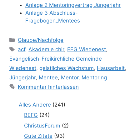
Anlage 2 Mentoringvertrag Jüngerjahr
Anlage 3 Abschluss-
Fragebogen_Mentees
Kategorien
Glaube/Nachfolge
Schlagwörter
acf
,
Akademie chir
,
EFG Wiedenest
,
Evangelisch-Freikirchliche Gemeinde
Wiedenest
,
geistliches Wachstum
,
Hausarbeit
,
Jüngerjahr
,
Mentee
,
Mentor
,
Mentoring
Kommentar hinterlassen
Alles Andere
(241)
BEFG
(24)
ChristusForum
(2)
Gute Zitate
(93)