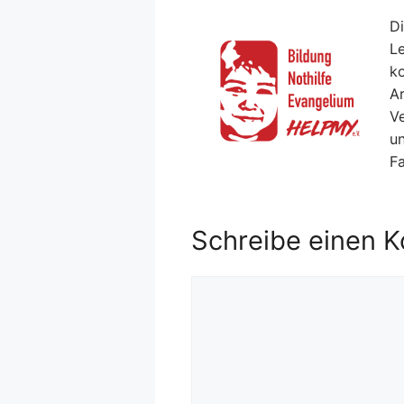
Di
Le
ko
Ar
V
un
F
Schreibe einen 
Kommentar