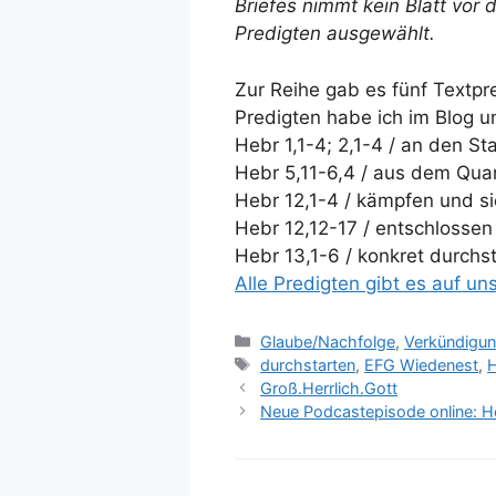
Briefes nimmt kein Blatt vor
Predigten ausgewählt.
Zur Reihe gab es fünf Textpr
Predigten habe ich im Blog 
Hebr 1,1-4; 2,1-4 / an den St
Hebr 5,11-6,4 / aus dem Qu
Hebr 12,1-4 / kämpfen und s
Hebr 12,12-17 / entschlossen
Hebr 13,1-6 / konkret durchs
Alle Predigten gibt es auf 
Kategorien
Glaube/Nachfolge
,
Verkündigun
Schlagwörter
durchstarten
,
EFG Wiedenest
,
H
Groß.Herrlich.Gott
Neue Podcastepisode online: 