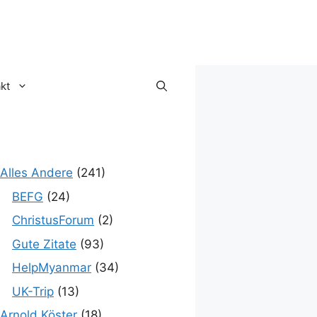
kt
Alles Andere
(241)
BEFG
(24)
ChristusForum
(2)
Gute Zitate
(93)
HelpMyanmar
(34)
UK-Trip
(13)
Arnold Köster
(18)