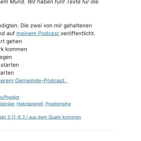
 dem Mund. Wir haben fünf Texte für die
edigten. Die zwei von mir gehaltenen
und auf
meinem Podcast
veröffentlicht.
art gehen
ark kommen
iegen
 starten
tarten
unserem Gemeinde-Podcast.
g/Predigt
ebräer
,
Hebräerbrief
,
Predigtreihe
Hebr 5,11-6,3 / aus dem Quark kommen