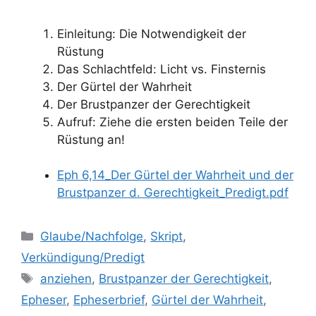
Einleitung: Die Notwendigkeit der
Rüstung
Das Schlachtfeld: Licht vs. Finsternis
Der Gürtel der Wahrheit
Der Brustpanzer der Gerechtigkeit
Aufruf: Ziehe die ersten beiden Teile der
Rüstung an!
Eph 6,14_Der Gürtel der Wahrheit und der
Brustpanzer d. Gerechtigkeit_Predigt.pdf
Kategorien
Glaube/Nachfolge
,
Skript
,
Verkündigung/Predigt
Schlagwörter
anziehen
,
Brustpanzer der Gerechtigkeit
,
Epheser
,
Epheserbrief
,
Gürtel der Wahrheit
,