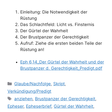
Einleitung: Die Notwendigkeit der
Rüstung
Das Schlachtfeld: Licht vs. Finsternis
Der Gürtel der Wahrheit
Der Brustpanzer der Gerechtigkeit
Aufruf: Ziehe die ersten beiden Teile der
Rüstung an!
Eph 6,14_Der Gürtel der Wahrheit und der
Brustpanzer d. Gerechtigkeit_Predigt.pdf
Kategorien
Glaube/Nachfolge
,
Skript
,
Verkündigung/Predigt
Schlagwörter
anziehen
,
Brustpanzer der Gerechtigkeit
,
Epheser
,
Epheserbrief
,
Gürtel der Wahrheit
,