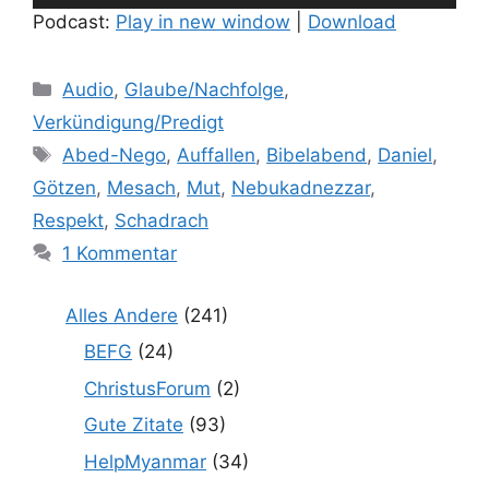
Player
Podcast:
Play in new window
|
Download
Kategorien
Audio
,
Glaube/Nachfolge
,
Verkündigung/Predigt
Schlagwörter
Abed-Nego
,
Auffallen
,
Bibelabend
,
Daniel
,
Götzen
,
Mesach
,
Mut
,
Nebukadnezzar
,
Respekt
,
Schadrach
1 Kommentar
Alles Andere
(241)
BEFG
(24)
ChristusForum
(2)
Gute Zitate
(93)
HelpMyanmar
(34)