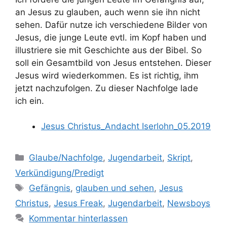
an Jesus zu glauben, auch wenn sie ihn nicht
sehen. Dafür nutze ich verschiedene Bilder von
Jesus, die junge Leute evtl. im Kopf haben und
illustriere sie mit Geschichte aus der Bibel. So
soll ein Gesamtbild von Jesus entstehen. Dieser
Jesus wird wiederkommen. Es ist richtig, ihm
jetzt nachzufolgen. Zu dieser Nachfolge lade
ich ein.
Jesus Christus_Andacht Iserlohn_05.2019
Kategorien
Glaube/Nachfolge
,
Jugendarbeit
,
Skript
,
Verkündigung/Predigt
Schlagwörter
Gefängnis
,
glauben und sehen
,
Jesus
Christus
,
Jesus Freak
,
Jugendarbeit
,
Newsboys
Kommentar hinterlassen