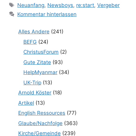
Schlagwörter
Neuanfang
,
Newsboys
,
re:start
,
Vergeber
Kommentar hinterlassen
Alles Andere
(241)
BEFG
(24)
ChristusForum
(2)
Gute Zitate
(93)
HelpMyanmar
(34)
UK-Trip
(13)
Arnold Köster
(18)
Artikel
(13)
English Ressources
(77)
Glaube/Nachfolge
(363)
Kirche/Gemeinde
(239)