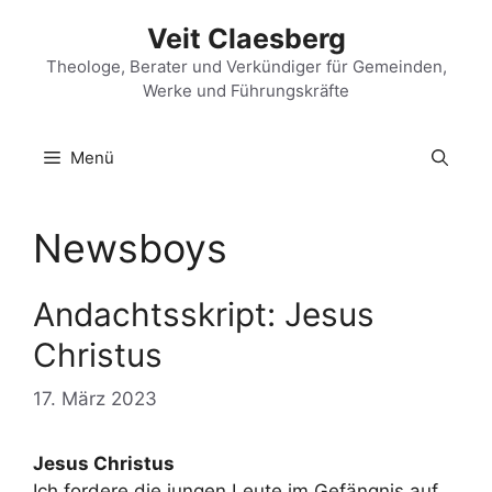
Zum
Veit Claesberg
Inhalt
springen
Theologe, Berater und Verkündiger für Gemeinden,
Werke und Führungskräfte
Menü
Newsboys
Andachtsskript: Jesus
Christus
17. März 2023
Jesus Christus
Ich fordere die jungen Leute im Gefängnis auf,