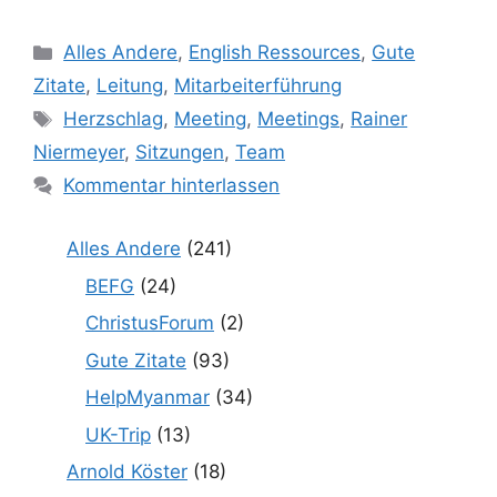
Kategorien
Alles Andere
,
English Ressources
,
Gute
Zitate
,
Leitung
,
Mitarbeiterführung
Schlagwörter
Herzschlag
,
Meeting
,
Meetings
,
Rainer
Niermeyer
,
Sitzungen
,
Team
Kommentar hinterlassen
Alles Andere
(241)
BEFG
(24)
ChristusForum
(2)
Gute Zitate
(93)
HelpMyanmar
(34)
UK-Trip
(13)
Arnold Köster
(18)