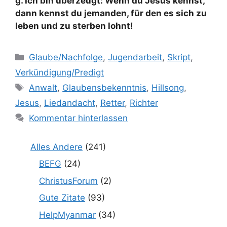
g. Ich bin überzeugt: Wenn du Jesus kennst,
dann kennst du jemanden, für den es sich zu
leben und zu sterben lohnt!
Kategorien
Glaube/Nachfolge
,
Jugendarbeit
,
Skript
,
Verkündigung/Predigt
Schlagwörter
Anwalt
,
Glaubensbekenntnis
,
Hillsong
,
Jesus
,
Liedandacht
,
Retter
,
Richter
Kommentar hinterlassen
Alles Andere
(241)
BEFG
(24)
ChristusForum
(2)
Gute Zitate
(93)
HelpMyanmar
(34)