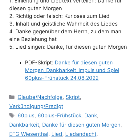
1. Einleitung und Liedtext verteilen: Danke für
diesen guten Morgen
2. Richtig oder falsch: Kurioses zum Lied
3. Inhalt und geistliche Wahrheit des Liedes
4. Danke gegenüber dem Herrn, zu dem man
eine Beziehung hat
5. Lied singen: Danke, für diesen guten Morgen
PDF-Skript:
Danke für diesen guten
Morgen_Dankbarkeit_Impuls und Spiel
60plus-Frühstück 24.08.2022
Kategorien
Glaube/Nachfolge
,
Skript
,
Verkündigung/Predigt
Schlagwörter
60plus
,
60plus-Frühstück
,
Dank
,
Dankbarkeit
,
Danke für diesen guten Morgen
,
EFG Wiesenthal
,
Lied
,
Liedandacht
,