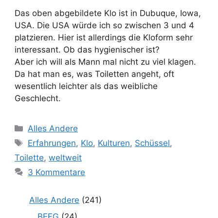
Das oben abgebildete Klo ist in Dubuque, Iowa,
USA. Die USA würde ich so zwischen 3 und 4
platzieren. Hier ist allerdings die Kloform sehr
interessant. Ob das hygienischer ist?
Aber ich will als Mann mal nicht zu viel klagen.
Da hat man es, was Toiletten angeht, oft
wesentlich leichter als das weibliche
Geschlecht.
Kategorien
Alles Andere
Schlagwörter
Erfahrungen
,
Klo
,
Kulturen
,
Schüssel
,
Toilette
,
weltweit
3 Kommentare
Alles Andere
(241)
BEFG
(24)