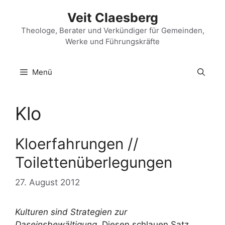
Zum
Veit Claesberg
Inhalt
springen
Theologe, Berater und Verkündiger für Gemeinden,
Werke und Führungskräfte
Menü
Klo
Kloerfahrungen //
Toilettenüberlegungen
27. August 2012
Kulturen sind Strategien zur
Daseinsbewältigung.
Diesen schlauen Satz