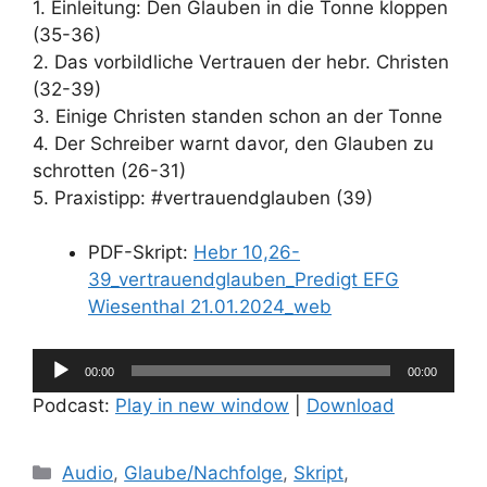
1. Einleitung: Den Glauben in die Tonne kloppen
(35-36)
2. Das vorbildliche Vertrauen der hebr. Christen
(32-39)
3. Einige Christen standen schon an der Tonne
4. Der Schreiber warnt davor, den Glauben zu
schrotten (26-31)
5. Praxistipp: #vertrauendglauben (39)
PDF-Skript:
Hebr 10,26-
39_vertrauendglauben_Predigt EFG
Wiesenthal 21.01.2024_web
Audio-
00:00
00:00
Player
Podcast:
Play in new window
|
Download
Kategorien
Audio
,
Glaube/Nachfolge
,
Skript
,