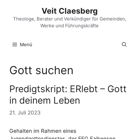
Zum
Veit Claesberg
Inhalt
springen
Theologe, Berater und Verkündiger für Gemeinden,
Werke und Führungskräfte
Menü
Gott suchen
Predigtskript: ERlebt – Gott
in deinem Leben
21. Juli 2023
Gehalten im Rahmen eines
Jugendgottesdienstes, der EFG Falkensee,