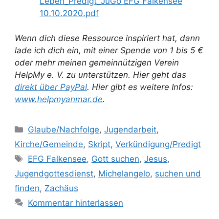
Leben_Predigt_JuGo EFG Falkensee
10.10.2020.pdf
Wenn dich diese Ressource inspiriert hat, dann
lade ich dich ein, mit einer Spende von 1 bis 5 €
oder mehr meinen gemeinnützigen Verein
HelpMy e. V. zu unterstützen. Hier geht das
direkt über PayPal
. Hier gibt es weitere Infos:
www.helpmyanmar.de
.
Kategorien
Glaube/Nachfolge
,
Jugendarbeit
,
Kirche/Gemeinde
,
Skript
,
Verkündigung/Predigt
Schlagwörter
EFG Falkensee
,
Gott suchen
,
Jesus
,
Jugendgottesdienst
,
Michelangelo
,
suchen und
finden
,
Zachäus
Kommentar hinterlassen