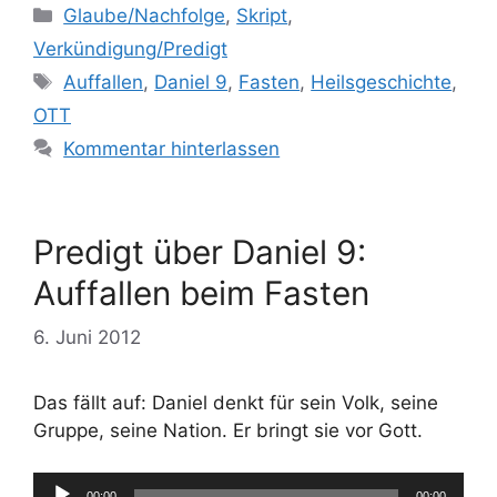
Kategorien
Glaube/Nachfolge
,
Skript
,
Verkündigung/Predigt
Schlagwörter
Auffallen
,
Daniel 9
,
Fasten
,
Heilsgeschichte
,
OTT
Kommentar hinterlassen
Predigt über Daniel 9:
Auffallen beim Fasten
6. Juni 2012
Das fällt auf: Daniel denkt für sein Volk, seine
Gruppe, seine Nation. Er bringt sie vor Gott.
Audio-
00:00
00:00