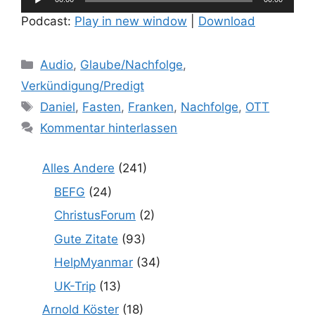
Player
Podcast:
Play in new window
|
Download
Kategorien
Audio
,
Glaube/Nachfolge
,
Verkündigung/Predigt
Schlagwörter
Daniel
,
Fasten
,
Franken
,
Nachfolge
,
OTT
Kommentar hinterlassen
Alles Andere
(241)
BEFG
(24)
ChristusForum
(2)
Gute Zitate
(93)
HelpMyanmar
(34)
UK-Trip
(13)
Arnold Köster
(18)