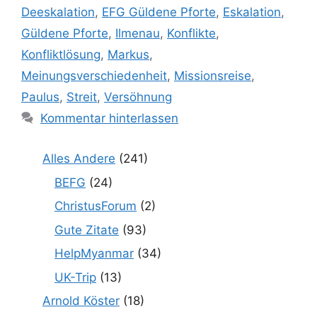
Deeskalation
,
EFG Güldene Pforte
,
Eskalation
,
Güldene Pforte
,
Ilmenau
,
Konflikte
,
Konfliktlösung
,
Markus
,
Meinungsverschiedenheit
,
Missionsreise
,
Paulus
,
Streit
,
Versöhnung
Kommentar hinterlassen
Alles Andere
(241)
BEFG
(24)
ChristusForum
(2)
Gute Zitate
(93)
HelpMyanmar
(34)
UK-Trip
(13)
Arnold Köster
(18)