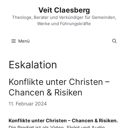
Zum
Veit Claesberg
Inhalt
springen
Theologe, Berater und Verkündiger für Gemeinden,
Werke und Führungskräfte
Menü
Eskalation
Konflikte unter Christen –
Chancen & Risiken
11. Februar 2024
Konflikte unter Christen – Chancen & Risiken.
Die Predigt ist als Video, Skript und Audio