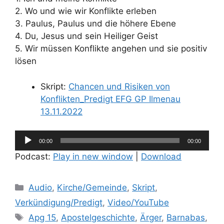
2. Wo und wie wir Konflikte erleben
3. Paulus, Paulus und die höhere Ebene
4. Du, Jesus und sein Heiliger Geist
5. Wir müssen Konflikte angehen und sie positiv
lösen
Skript:
Chancen und Risiken von
Konflikten_Predigt EFG GP Ilmenau
13.11.2022
Audio-
00:00
00:00
Player
Podcast:
Play in new window
|
Download
Kategorien
Audio
,
Kirche/Gemeinde
,
Skript
,
Verkündigung/Predigt
,
Video/YouTube
Schlagwörter
Apg 15
,
Apostelgeschichte
,
Ärger
,
Barnabas
,