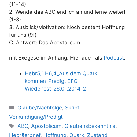
(11-14)
2. Wende das ABC endlich an und lerne weiter!
(1-3)
3. Ausblick/Motivation: Noch besteht Hoffnung
für uns (9f)
C. Antwort: Das Apostolicum
mit Exegese im Anhang. Hier auch als
Podcast
.
Hebr5,11-6,4_Aus dem Quark
kommen_Predigt EFG
Wiedenest_26.01.2014_2
Kategorien
Glaube/Nachfolge
,
Skript
,
Verkündigung/Predigt
Schlagwörter
ABC
,
Apostolicum
,
Glaubensbekenntnis
,
Hebräerbrief
,
Hoffnung
,
Quark
,
Zustand