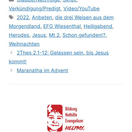
Verkündigung/Predigt
,
Video/YouTube
Schlagwörter
2022
,
Anbeten
,
die drei Weisen aus dem
Morgendland
,
EFG Wiesenthal
,
Heiligabend
,
Herodes
,
Jesus
,
Mt 2
,
Schon gefunden!?
,
Weihnachten
2Thes 2,1-12: Gelassen sein, bis Jesus
kommt!
Maranatha im Advent