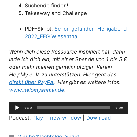
Suchende finden!
Takeaway and Challenge
PDF-Skript:
Schon gefunden_Heiligabend
2022_EFG Wiesenthal
Wenn dich diese Ressource inspiriert hat, dann
lade ich dich ein, mit einer Spende von 1 bis 5 €
oder mehr meinen gemeinnützigen Verein
HelpMy e. V. zu unterstützen. Hier geht das
direkt über PayPal
. Hier gibt es weitere Infos:
www.helpmyanmar.de
.
Audio-
00:00
00:00
Player
Podcast:
Play in new window
|
Download
Kategorien
Glaube/Nachfolge
,
Skript
,