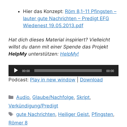
Hier das Konzept:
Röm 8,1-11 Pfingsten –
lauter gute Nachrichten – Predigt EFG
Wiedenest 19.05.2013.pdf
Hat dich dieses Material inspiriert? Vielleicht
willst du dann mit einer Spende das Projekt
HelpMy
unterstützen:
HelpMy!
Audio-
00:00
00:00
Player
Podcast:
Play in new window
|
Download
Kategorien
Audio
,
Glaube/Nachfolge
,
Skript
,
Verkündigung/Predigt
Schlagwörter
gute Nachrichten
,
Heiliger Geist
,
Pfingsten
,
Römer 8