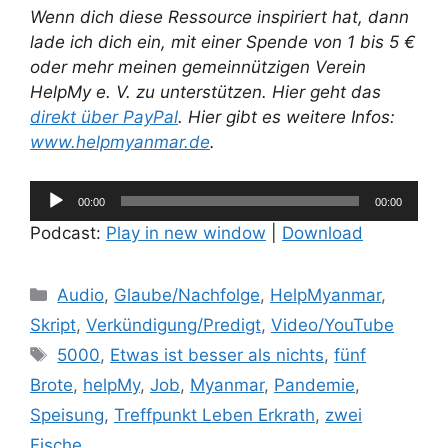
Wenn dich diese Ressource inspiriert hat, dann
lade ich dich ein, mit einer Spende von 1 bis 5 €
oder mehr meinen gemeinnützigen Verein
HelpMy e. V. zu unterstützen. Hier geht das
direkt über PayPal
. Hier gibt es weitere Infos:
www.helpmyanmar.de
.
Audio-
00:00
00:00
Player
Podcast:
Play in new window
|
Download
Kategorien
Audio
,
Glaube/Nachfolge
,
HelpMyanmar
,
Skript
,
Verkündigung/Predigt
,
Video/YouTube
Schlagwörter
5000
,
Etwas ist besser als nichts
,
fünf
Brote
,
helpMy
,
Job
,
Myanmar
,
Pandemie
,
Speisung
,
Treffpunkt Leben Erkrath
,
zwei
Fische