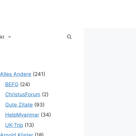
kt
Alles Andere
(241)
BEFG
(24)
ChristusForum
(2)
Gute Zitate
(93)
HelpMyanmar
(34)
UK-Trip
(13)
Arnold Köster
(18)