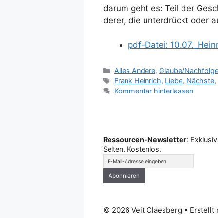
darum geht es: Teil der Ges
derer, die unterdrückt oder 
pdf-Datei: 10.07._Hein
Kategorien
Alles Andere
,
Glaube/Nachfolg
Schlagwörter
Frank Heinrich
,
Liebe
,
Nächste
Kommentar hinterlassen
Ressourcen-Newsletter
: Exklusiv
Selten. Kostenlos.
© 2026 Veit Claesberg
• Erstellt