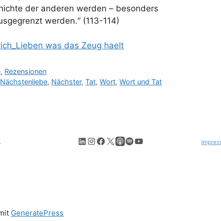
chichte der anderen werden – besonders
ausgegrenzt werden.“ (113-114)
rich_Lieben was das Zeug haelt
e
,
Rezensionen
,
Nächstenliebe
,
Nächster
,
Tat
,
Wort
,
Wort und Tat
LinkedIn
Instagram
Facebook
X
Apple Podcasts
Spotify
YouTube
.
Impres
 mit
GeneratePress