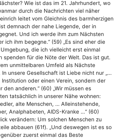
Nächster? Wie ist das im 21. Jahrhundert, wo
yanmar durch die Nachrichten viel näher
einrich leitet vom Gleichnis des barmherzigen
ist demnach der nahe Liegende, der in
egegnet. Und ich werde ihm zum Nächsten
r ich ihm begegne.“ (59) „Es sind eher die
mgebung, die ich vielleicht erst einmal
n spenden für die Nöte der Welt. Das ist gut.
hrem unmittelbaren Umfeld als Nächste
. In unsere Gesellschaft ist Liebe nicht nur „…
, Institution oder einen Verein, sondern der
ür den anderen.“ (60) „Wir müssen es
ten tatsächlich in unserer Nähe wohnen:
iedler, alte Menschen, … Alleinstehende,
ber, Analphabeten, AIDS-Kranke …“ (60)
lick verändern: Um solchen Menschen zu
eile abbauen (61f). „Und deswegen ist es so
egenüber zuerst einmal das Beste