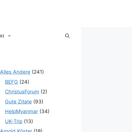
kt
Alles Andere
(241)
BEFG
(24)
ChristusForum
(2)
Gute Zitate
(93)
HelpMyanmar
(34)
UK-Trip
(13)
Arnold Köster
(18)