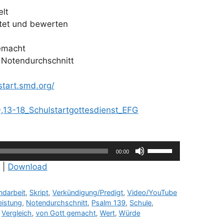
elt
tet und bewerten
emacht
n Notendurchschnitt
start.smd.org/
,13-18_Schulstartgottesdienst_EFG
Pfeiltasten
00:00
Hoch/Runter
|
Download
benutzen,
um
ndarbeit
,
Skript
,
Verkündigung/Predigt
,
Video/YouTube
die
eistung
,
Notendurchschnitt
,
Psalm 139
,
Schule
,
Lautstärke
,
Vergleich
,
von Gott gemacht
,
Wert
,
Würde