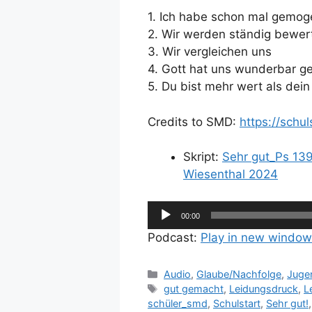
1. Ich habe schon mal gemog
2. Wir werden ständig bewer
3. Wir vergleichen uns
4. Gott hat uns wunderbar g
5. Du bist mehr wert als dei
Credits to SMD:
https://schul
Skript:
Sehr gut_Ps 139
Wiesenthal 2024
Audio-
00:00
Player
Podcast:
Play in new window
Kategorien
Audio
,
Glaube/Nachfolge
,
Juge
Schlagwörter
gut gemacht
,
Leidungsdruck
,
L
schüler_smd
,
Schulstart
,
Sehr gut!