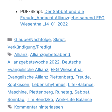
PDF-Skript:
Der Sabbat und die
Freude_Andacht Allianzgebetsabend EFG
Wiesenthal_14-01-2022
Kategorien
Glaube/Nachfolge
,
Skript
,
Verkündigung/Predigt
Schlagwörter
Allianz
,
Allianzgebetsabend
,
Allianzgebetswoche 2022
,
Deutsche
Evangelische Allianz
,
EFG Wiesenthal
,
Evangelische Allianz Plettenberg
,
Freude
,
Kopfkissen
,
Lebensrhythmus
,
Life-Balance
,
Maschine
,
Plettenberg
,
Ruhetag
,
Sabbat
,
Sonntag
,
Tim Bendzko
,
Work-Life Balance
Kommentar hinterlassen