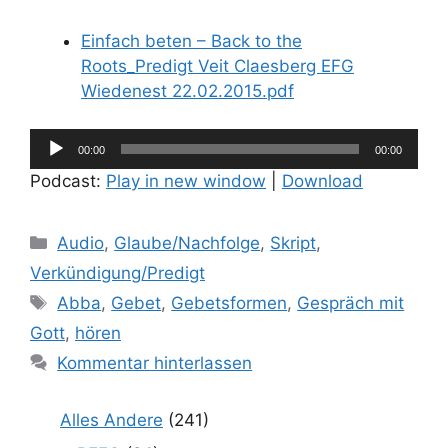
Einfach beten – Back to the
Roots_Predigt Veit Claesberg EFG
Wiedenest 22.02.2015.pdf
Audio-
00:00
00:00
Player
Podcast:
Play in new window
|
Download
Kategorien
Audio
,
Glaube/Nachfolge
,
Skript
,
Verkündigung/Predigt
Schlagwörter
Abba
,
Gebet
,
Gebetsformen
,
Gespräch mit
Gott
,
hören
Kommentar hinterlassen
Alles Andere
(241)