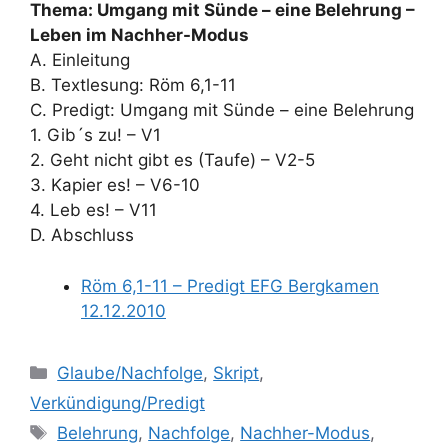
Thema: Umgang mit Sünde – eine Belehrung –
Leben im Nachher-Modus
A. Einleitung
B. Textlesung: Röm 6,1-11
C. Predigt: Umgang mit Sünde – eine Belehrung
1. Gib´s zu! – V1
2. Geht nicht gibt es (Taufe) – V2-5
3. Kapier es! – V6-10
4. Leb es! – V11
D. Abschluss
Röm 6,1-11 – Predigt EFG Bergkamen
12.12.2010
Kategorien
Glaube/Nachfolge
,
Skript
,
Verkündigung/Predigt
Schlagwörter
Belehrung
,
Nachfolge
,
Nachher-Modus
,