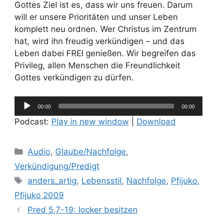
Gottes Ziel ist es, dass wir uns freuen. Darum
will er unsere Prioritäten und unser Leben
komplett neu ordnen. Wer Christus im Zentrum
hat, wird ihn freudig verkündigen – und das
Leben dabei FREI genießen. Wir begreifen das
Privileg, allen Menschen die Freundlichkeit
Gottes verkündigen zu dürfen.
Audio-
00:00
00:00
Player
Podcast:
Play in new window
|
Download
Kategorien
Audio
,
Glaube/Nachfolge
,
Verkündigung/Predigt
Schlagwörter
anders_artig
,
Lebensstil
,
Nachfolge
,
Pfijuko
,
Pfijuko 2009
Pred 5,7-19: locker besitzen