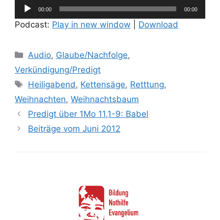
Audio-
00:00
00:00
Player
Podcast:
Play in new window
|
Download
Kategorien
Audio
,
Glaube/Nachfolge
,
Verkündigung/Predigt
Schlagwörter
Heiligabend
,
Kettensäge
,
Retttung
,
Weihnachten
,
Weihnachtsbaum
Predigt über 1Mo 11,1-9: Babel
Beiträge vom Juni 2012