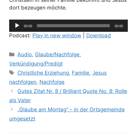
Christsein in seiner Familie bekommt und Jesus
dort bezeugen möchte.
Audio-
00:00
00:00
Player
Podcast:
Play in new window
|
Download
Kategorien
Audio
,
Glaube/Nachfolge
,
Verkündigung/Predigt
Schlagwörter
Christliche Erziehung
,
Familie
,
Jesus
nachfolgen
,
Nachfolge
Gutes Zitat Nr. 8 / Brilliant Quote No. 8: Rolle
als Vater
„Glaube am Montag“ – in der Ortsgemeinde
umgesetzt