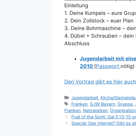
Einleitung
1. Deine Kumpels – eure Gru
2. Dein Zollstock – euer Plan
3. Deine Bohrmaschine – de
4. Dübel + Schrauben – dein
Abschluss
Jugendarbeit mit ein
2010
(
Passwort
nötig)
Den Vortrag gibt es hier auc
Kategorien
Jugendarbeit
,
Kirche/Gemeinde
Schlagwörter
Franken
,
GJW Bayern
,
Gruppe
,
Franken
,
Netzwerken
,
Organisation
Fruit of the Spirit: Gal 5,13-15
Special: Das Internet? Gibt es