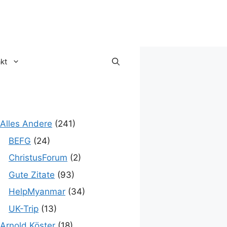
kt
Alles Andere
(241)
BEFG
(24)
ChristusForum
(2)
Gute Zitate
(93)
HelpMyanmar
(34)
UK-Trip
(13)
Arnold Köster
(18)