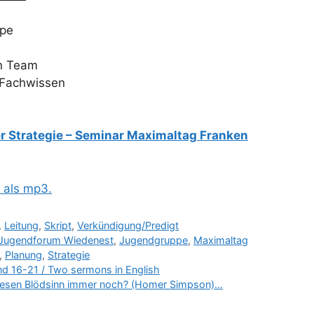
ppe
in Team
 Fachwissen
er Strategie – Seminar Maximaltag Franken
h als mp3.
,
Leitung
,
Skript
,
Verkündigung/Predigt
Jugendforum Wiedenest
,
Jugendgruppe
,
Maximaltag
,
Planung
,
Strategie
 und 16-21 / Two sermons in English
 diesen Blödsinn immer noch? (Homer Simpson)…