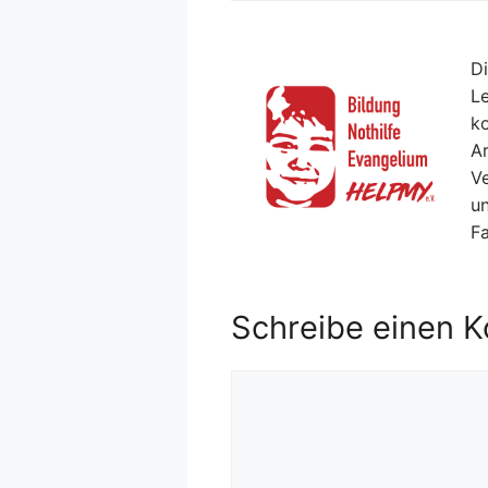
Di
Le
ko
Ar
V
un
F
Schreibe einen 
Kommentar