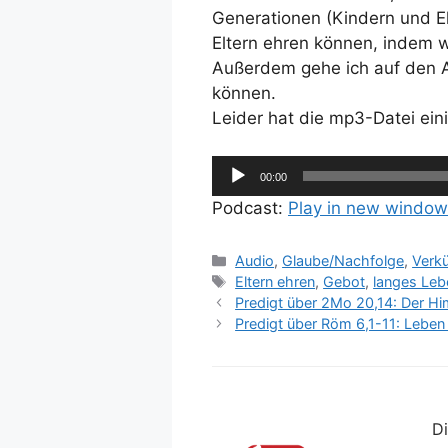
Generationen (Kindern und Elte
Eltern ehren können, indem w
Außerdem gehe ich auf den A
können.
Leider hat die mp3-Datei ein
Audio-
00:00
Player
Podcast:
Play in new window
Kategorien
Audio
,
Glaube/Nachfolge
,
Verk
Schlagwörter
Eltern ehren
,
Gebot
,
langes Leb
Predigt über 2Mo 20,14: Der Him
Predigt über Röm 6,1-11: Lebe
Di