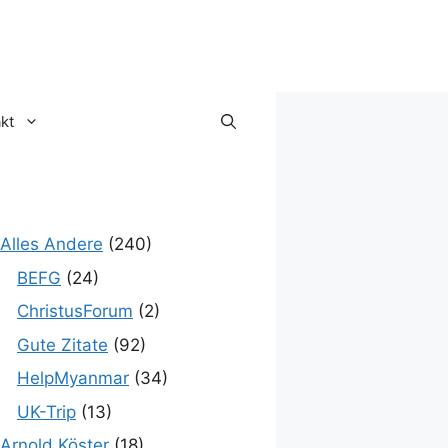
kt
Alles Andere
(240)
BEFG
(24)
ChristusForum
(2)
Gute Zitate
(92)
HelpMyanmar
(34)
UK-Trip
(13)
Arnold Köster
(18)