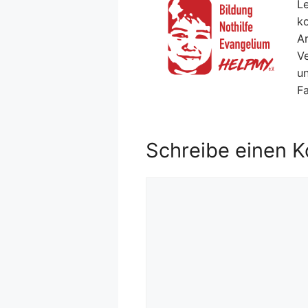
Le
ko
Ar
V
un
F
Schreibe einen 
Kommentar