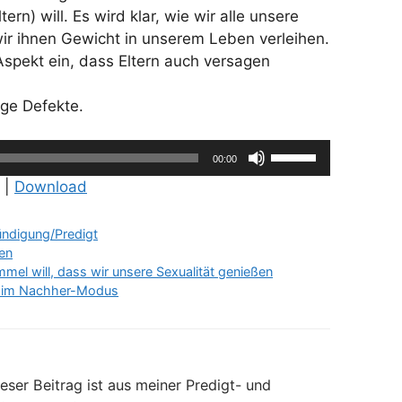
rn) will. Es wird klar, wie wir alle unsere
ir ihnen Gewicht in unserem Leben verleihen.
spekt ein, dass Eltern auch versagen
ige Defekte.
Pfeiltasten
00:00
Hoch/Runter
|
Download
benutzen,
um
ündigung/Predigt
die
en
Lautstärke
mel will, dass wir unsere Sexualität genießen
zu
n im Nachher-Modus
regeln.
eser Beitrag ist aus meiner Predigt- und