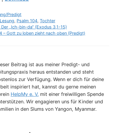
benutzen,
um
ng/Predigt
die
Lesung
,
Psalm 104
,
Tochter
Lautstärke
: Der „Ich-bin-da“ (Exodus 3,1-15)
zu
4 – Gott zu loben zieht nach oben (Predigt)
regeln.
eser Beitrag ist aus meiner Predigt- und
itungspraxis heraus entstanden und steht
stenlos zur Verfügung. Wenn er dich für deine
beit inspiriert hat, kannst du gerne meinen
erein
HelpMy e. V.
mit einer freiwilligen Spende
terstützen. Wir engagieren uns für Kinder und
amilien in den Slums von Yangon, Myanmar.