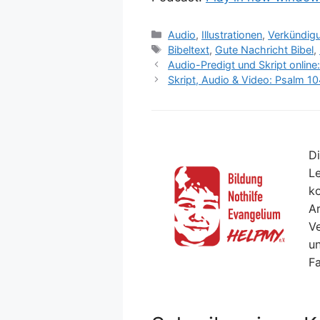
Kategorien
Audio
,
Illustrationen
,
Verkündigu
Schlagwörter
Bibeltext
,
Gute Nachricht Bibel
,
Audio-Predigt und Skript online
Skript, Audio & Video: Psalm 10
Di
Le
ko
Ar
V
un
F