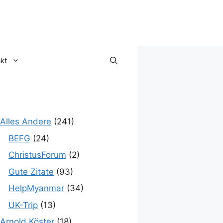
kt
Alles Andere
(241)
BEFG
(24)
ChristusForum
(2)
Gute Zitate
(93)
HelpMyanmar
(34)
UK-Trip
(13)
Arnold Köster
(18)