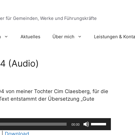
ger für Gemeinden, Werke und Führungskräfte
n
Aktuelles
Über mich
Leistungen & Konta
4 (Audio)
4 von meiner Tochter Cim Claesberg, für die
 Text entstammt der Übersetzung „Gute
Pfeiltasten
00:00
Hoch/Runter
|
Download