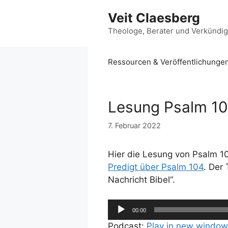
Zum
Veit Claesberg
Inhalt
springen
Theologe, Berater und Verkündi
Ressourcen & Veröffentlichunge
Lesung Psalm 10
7. Februar 2022
Hier die Lesung von Psalm 10
Predigt über Psalm 104
. Der
Nachricht Bibel“.
Audio-
00:00
Player
Podcast:
Play in new window