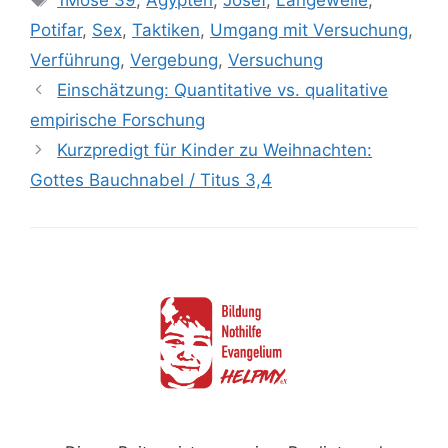
1Mose 39
,
Ägypten
,
Josef
,
Langeweile
,
Potifar
,
Sex
,
Taktiken
,
Umgang mit Versuchung
,
Verführung
,
Vergebung
,
Versuchung
Einschätzung: Quantitative vs. qualitative
empirische Forschung
Kurzpredigt für Kinder zu Weihnachten:
Gottes Bauchnabel / Titus 3,4