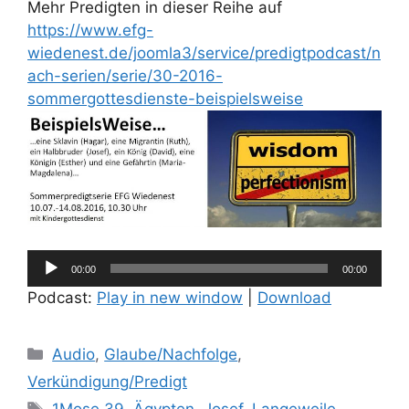
Mehr Predigten in dieser Reihe auf
https://www.efg-
wiedenest.de/joomla3/service/predigtpodcast/n
ach-serien/serie/30-2016-
sommergottesdienste-beispielsweise
Audio-
00:00
00:00
Player
Podcast:
Play in new window
|
Download
Kategorien
Audio
,
Glaube/Nachfolge
,
Verkündigung/Predigt
Schlagwörter