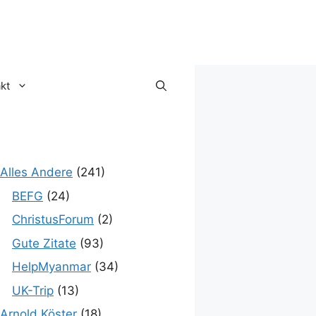
kt
Alles Andere
(241)
BEFG
(24)
ChristusForum
(2)
Gute Zitate
(93)
HelpMyanmar
(34)
UK-Trip
(13)
Arnold Köster
(18)