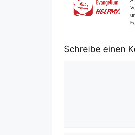
Ar
V
un
F
Schreibe einen 
Kommentar