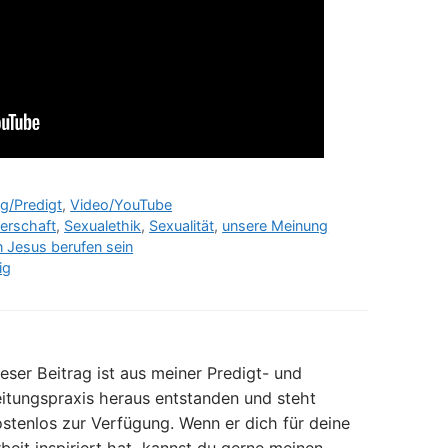
g/Predigt
,
Video/YouTube
nerschaft
,
Sexualethik
,
Sexualität
,
unsere Meinung
n Jesus berufen sein
ig
eser Beitrag ist aus meiner Predigt- und
itungspraxis heraus entstanden und steht
stenlos zur Verfügung. Wenn er dich für deine