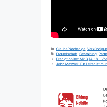
Kategorien
Glaube/Nachfolge
,
Verkündigun
Schlagwörter
Freundschaft
,
Gestaltung
,
Part
Predigt online: Mk 3,14-18 – Vo
John Maxwell: Ein Leiter ist mut
Di
Le
ko