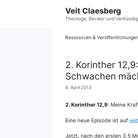
Zum
Veit Claesberg
Inhalt
springen
Theologe, Berater und Verkündi
Ressourcen & Veröffentlichunge
2. Korinther 12,9
Schwachen mäch
8. April 2013
2. Korinther 12,9
: Meine Kra
Eine neue Episode ist auf
vei
Jetzt, nach den ersten 3,5 M