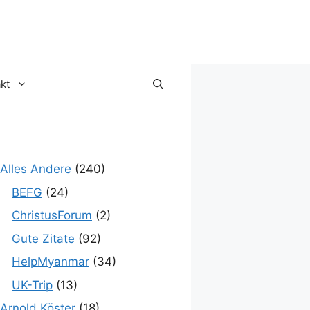
kt
Alles Andere
(240)
BEFG
(24)
ChristusForum
(2)
Gute Zitate
(92)
HelpMyanmar
(34)
UK-Trip
(13)
Arnold Köster
(18)