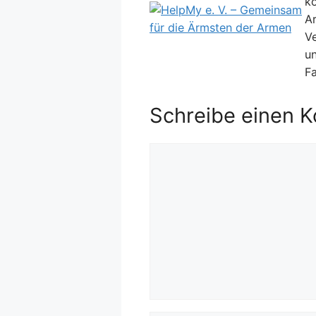
ko
Ar
V
un
F
Schreibe einen 
Kommentar