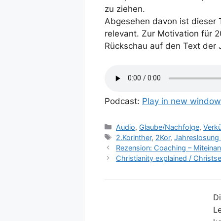
zu ziehen.
Abgesehen davon ist dieser 
relevant. Zur Motivation für 
Rückschau auf den Text der 
Podcast:
Play in new window
Kategorien
Audio
,
Glaube/Nachfolge
,
Verk
Schlagwörter
2.Korinther
,
2Kor
,
Jahreslosung
Rezension: Coaching – Miteinand
Christianity explained / Christs
Di
Le